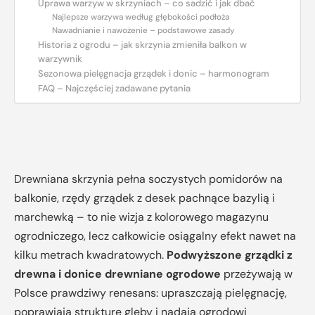
Uprawa warzyw w skrzyniach – co sadzić i jak dbać
Najlepsze warzywa według głębokości podłoża
Nawadnianie i nawożenie – podstawowe zasady
Historia z ogrodu – jak skrzynia zmieniła balkon w
warzywnik
Sezonowa pielęgnacja grządek i donic – harmonogram
FAQ – Najczęściej zadawane pytania
Drewniana skrzynia pełna soczystych pomidorów na
balkonie, rzędy grządek z desek pachnące bazylią i
marchewką – to nie wizja z kolorowego magazynu
ogrodniczego, lecz całkowicie osiągalny efekt nawet na
kilku metrach kwadratowych.
Podwyższone grządki z
drewna i donice drewniane ogrodowe
przeżywają w
Polsce prawdziwy renesans: upraszczają pielęgnację,
poprawiają strukturę gleby i nadają ogrodowi