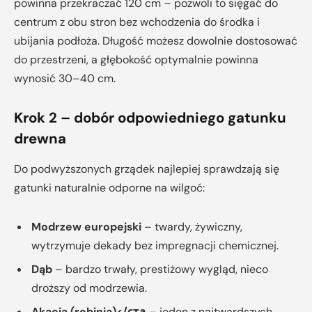
powinna przekraczać 120 cm – pozwoli to sięgać do
centrum z obu stron bez wchodzenia do środka i
ubijania podłoża. Długość możesz dowolnie dostosować
do przestrzeni, a głębokość optymalnie powinna
wynosić 30–40 cm.
Krok 2 – dobór odpowiedniego gatunku
drewna
Do podwyższonych grządek najlepiej sprawdzają się
gatunki naturalnie odporne na wilgoć:
Modrzew europejski
– twardy, żywiczny,
wytrzymuje dekady bez impregnacji chemicznej.
Dąb
– bardzo trwały, prestiżowy wygląd, nieco
droższy od modrzewia.
Akacja (robinia)</ста
– jeden z najtwardszych