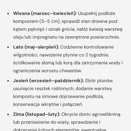
Wiosna (marzec–kwiecień):
Uzupełnij podłoże
kompostem (3–5 cm), sprawdź stan drewna pod
kątem pęknięć i oznak gnicia, nałóż świeżą warstwę
oleju lub impregnatu na zewnętrzne powierzchnie.
Lato (maj–sierpień):
Codzienne kontrolowanie
wilgotności, nawożenie płynne co 2 tygodnie,
ściółkowanie słomą lub korą dla zatrzymania wody i
ograniczenia wzrostu chwastów.
Jesień (wrzesień–październik):
Zbiór plonów,
usunięcie resztek roślinnych, dodanie warstwy
kompostu na zimowe dojrzewanie podłoża,
konserwacja wkrętów i połączeń.
Zima (listopad–luty):
Okrycie donic agrowłókniną
lub przeniesienie do wiaty, sprawdzenie i
dokręcenie luźnych elementów, ewentualne