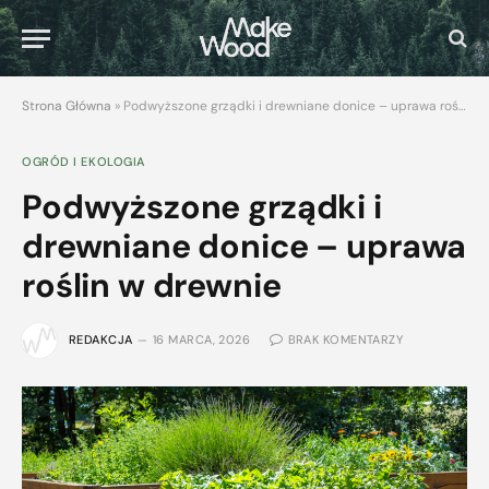
Strona Główna
»
Podwyższone grządki i drewniane donice – uprawa roślin w drewnie
OGRÓD I EKOLOGIA
Podwyższone grządki i
drewniane donice – uprawa
roślin w drewnie
REDAKCJA
16 MARCA, 2026
BRAK KOMENTARZY