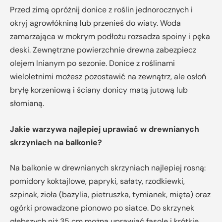
Przed zimą opróżnij donice z roślin jednorocznych i
okryj agrowłókniną lub przenieś do wiaty. Woda
zamarzająca w mokrym podłożu rozsadza spoiny i pęka
deski. Zewnętrzne powierzchnie drewna zabezpiecz
olejem lnianym po sezonie. Donice z roślinami
wieloletnimi możesz pozostawić na zewnątrz, ale osłoń
bryłę korzeniową i ściany donicy matą jutową lub
słomianą.
Jakie warzywa najlepiej uprawiać w drewnianych
skrzyniach na balkonie?
Na balkonie w drewnianych skrzyniach najlepiej rosną:
pomidory koktajlowe, papryki, sałaty, rzodkiewki,
szpinak, zioła (bazylia, pietruszka, tymianek, mięta) oraz
ogórki prowadzone pionowo po siatce. Do skrzynek
głębszych niż 35 cm można uprawiać fasolę i krótkie