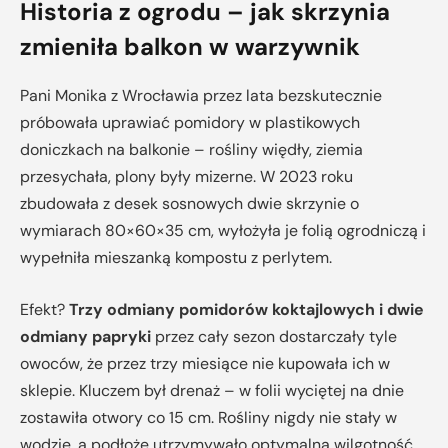
Historia z ogrodu – jak skrzynia
zmieniła balkon w warzywnik
Pani Monika z Wrocławia przez lata bezskutecznie
próbowała uprawiać pomidory w plastikowych
doniczkach na balkonie – rośliny więdły, ziemia
przesychała, plony były mizerne. W 2023 roku
zbudowała z desek sosnowych dwie skrzynie o
wymiarach 80×60×35 cm, wyłożyła je folią ogrodniczą i
wypełniła mieszanką kompostu z perlytem.
Efekt?
Trzy odmiany pomidorów koktajlowych i dwie
odmiany papryki
przez cały sezon dostarczały tyle
owoców, że przez trzy miesiące nie kupowała ich w
sklepie. Kluczem był drenaż – w folii wyciętej na dnie
zostawiła otwory co 15 cm. Rośliny nigdy nie stały w
wodzie, a podłoże utrzymywało optymalną wilgotność