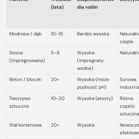
(lata)
dla roślin
Modrzew / dąb
10–15
Bardzo wysoka
Naturaln
ciepła
Sosna
5–8
Wysoka
Naturaln
(impregnowana)
(impregnaty
wodne)
Beton / bloczki
20+
Wysoka (może
Surowa,
podnosić pH)
industri
Tworzywo
10–20
Wysoka (atesty)
Różna,
sztuczne
często
sztuczn
Stal kortenowa
20+
Wysoka
Nowocze
efektow