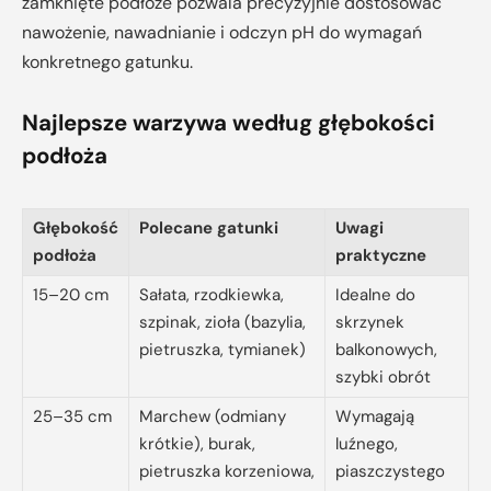
zamknięte podłoże pozwala precyzyjnie dostosować
nawożenie, nawadnianie i odczyn pH do wymagań
konkretnego gatunku.
Najlepsze warzywa według głębokości
podłoża
Głębokość
Polecane gatunki
Uwagi
podłoża
praktyczne
15–20 cm
Sałata, rzodkiewka,
Idealne do
szpinak, zioła (bazylia,
skrzynek
pietruszka, tymianek)
balkonowych,
szybki obrót
25–35 cm
Marchew (odmiany
Wymagają
krótkie), burak,
luźnego,
pietruszka korzeniowa,
piaszczystego