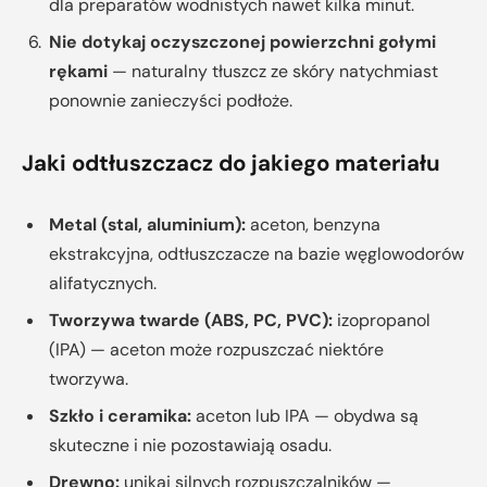
dla preparatów wodnistych nawet kilka minut.
Nie dotykaj oczyszczonej powierzchni gołymi
rękami
— naturalny tłuszcz ze skóry natychmiast
ponownie zanieczyści podłoże.
Jaki odtłuszczacz do jakiego materiału
Metal (stal, aluminium):
aceton, benzyna
ekstrakcyjna, odtłuszczacze na bazie węglowodorów
alifatycznych.
Tworzywa twarde (ABS, PC, PVC):
izopropanol
(IPA) — aceton może rozpuszczać niektóre
tworzywa.
Szkło i ceramika:
aceton lub IPA — obydwa są
skuteczne i nie pozostawiają osadu.
Drewno:
unikaj silnych rozpuszczalników —