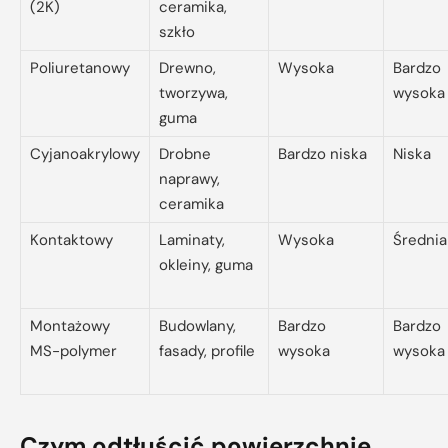
(2K)
ceramika,
szkło
Poliuretanowy
Drewno,
Wysoka
Bardzo
tworzywa,
wysoka
guma
Cyjanoakrylowy
Drobne
Bardzo niska
Niska
naprawy,
ceramika
Kontaktowy
Laminaty,
Wysoka
Średnia
okleiny, guma
Montażowy
Budowlany,
Bardzo
Bardzo
MS-polymer
fasady, profile
wysoka
wysoka
Czym odtłuścić powierzchnię