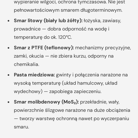
wypieranie wilgoci, ochrona tymczasowa. Nie jest
pełnowartościowym smarem długoterminowym.
Smar litowy (biały lub żółty):
łożyska, zawiasy,
prowadnice — dobra odporność na wodę i
temperaturę do ok. 120°C.
Smar z PTFE (teflonowy):
mechanizmy precyzyjne,
zamki, okucia — nie zbiera kurzu, odporny na
chemikalia.
Pasta miedziowa:
gwinty i połączenia narażone na
wysoką temperaturę (układ hamulcowy, układ
wydechowy) — zapobiega zapieczeniu.
Smar molibdenowy (MoS₂):
przekładnie, wały,
powierzchnie ślizgowe narażone na duże obciążenia
— tworzy warstwę ochronną nawet po wyczerpaniu
smaru.