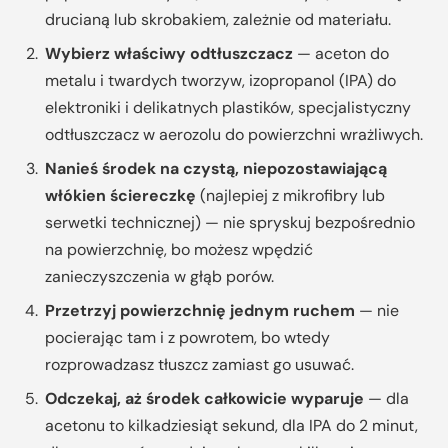
drucianą lub skrobakiem, zależnie od materiału.
Wybierz właściwy odtłuszczacz
— aceton do
metalu i twardych tworzyw, izopropanol (IPA) do
elektroniki i delikatnych plastików, specjalistyczny
odtłuszczacz w aerozolu do powierzchni wrażliwych.
Nanieś środek na czystą, niepozostawiającą
włókien ściereczkę
(najlepiej z mikrofibry lub
serwetki technicznej) — nie spryskuj bezpośrednio
na powierzchnię, bo możesz wpędzić
zanieczyszczenia w głąb porów.
Przetrzyj powierzchnię jednym ruchem
— nie
pocierając tam i z powrotem, bo wtedy
rozprowadzasz tłuszcz zamiast go usuwać.
Odczekaj, aż środek całkowicie wyparuje
— dla
acetonu to kilkadziesiąt sekund, dla IPA do 2 minut,