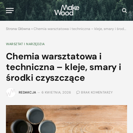
Strona Główna
»
Chemia warsztatowa i techniczna – kleje, smary i środki czyszczące
WARSZTAT I NARZĘDZIA
Chemia warsztatowa i
techniczna – kleje, smary i
środki czyszczące
REDAKCJA
6 KWIETNIA, 2026
BRAK KOMENTARZY